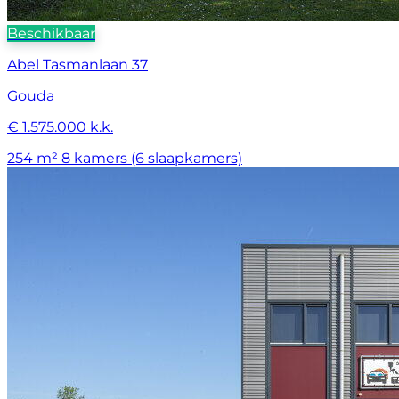
Beschikbaar
Abel Tasmanlaan 37
Gouda
€ 1.575.000 k.k.
254 m²
8 kamers (6 slaapkamers)