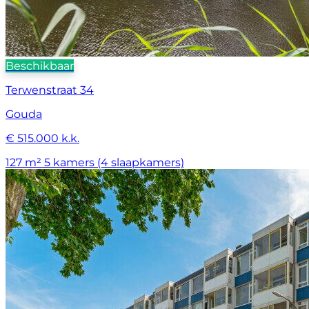
Beschikbaar
Terwenstraat 34
Gouda
€ 515.000 k.k.
127 m²
5 kamers (4 slaapkamers)