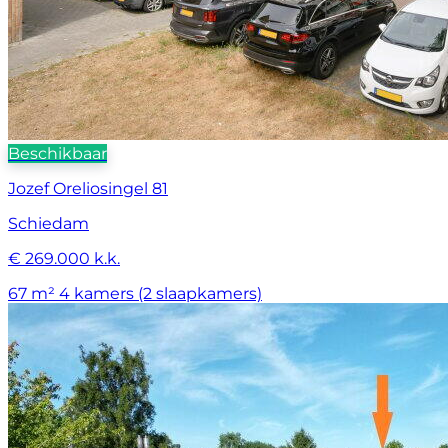
Beschikbaar
Jozef Oreliosingel 81
Schiedam
€ 269.000 k.k.
67 m²
4 kamers (2 slaapkamers)