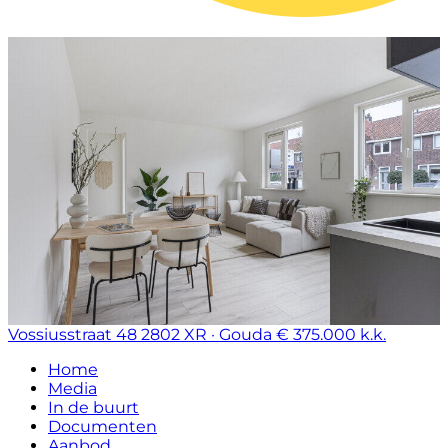
Vossiusstraat 48
2802 XR · Gouda
€ 375.000 k.k.
Home
Media
In de buurt
Documenten
Aanbod