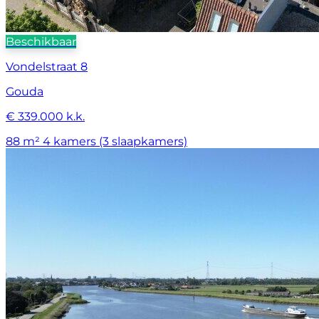
Beschikbaar
Vondelstraat 8
Gouda
€ 339.000 k.k.
88 m²
4 kamers (3 slaapkamers)