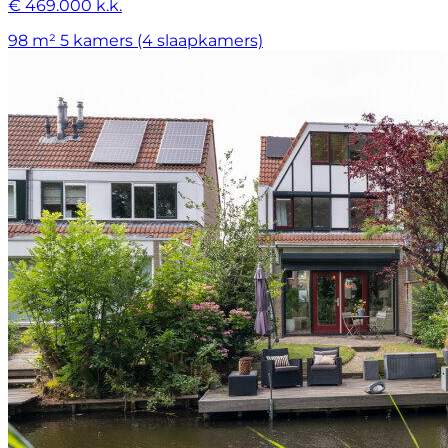
€ 469.000 k.k.
98 m²
5 kamers (4 slaapkamers)