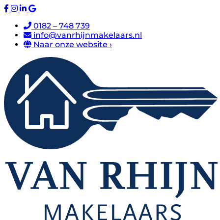
0182 – 748 739
info@vanrhijnmakelaars.nl
Naar onze website ›