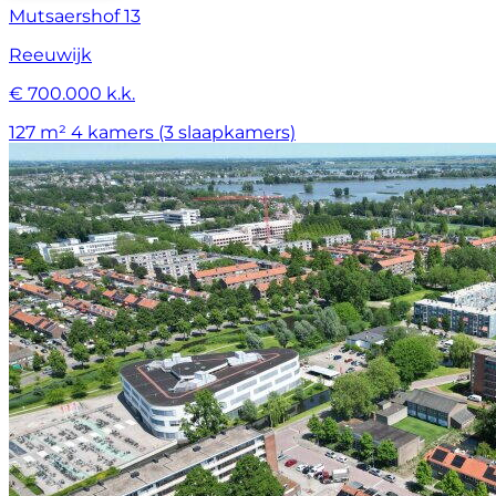
Mutsaershof 13
Reeuwijk
€ 700.000 k.k.
127 m²
4 kamers (3 slaapkamers)