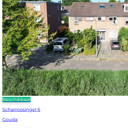
Beschikbaar
Scharroosingel 6
Gouda