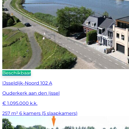
Beschikbaar
IJsseldijk-Noord 102 A
Ouderkerk aan den Ijssel
€ 1.095.000 k.k.
257 m²
6 kamers (5 slaapkamers)