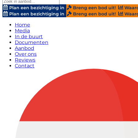
Plan een bezichtiging in
Breng een bod uit!
Waard
Plan een bezichtiging in
Breng een bod uit!
Waard
Home
Media
In de buurt
Documenten
Aanbod
Over ons
Reviews
Contact