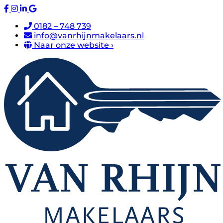
0182 – 748 739
info@vanrhijnmakelaars.nl
Naar onze website ›