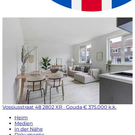
Vossiusstraat 48
2802 XR · Gouda
€ 375.000 k.k.
Heim
Medien
In der Nähe
Dokumente