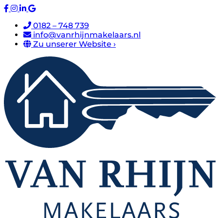
0182 – 748 739
info@vanrhijnmakelaars.nl
Zu unserer Website ›