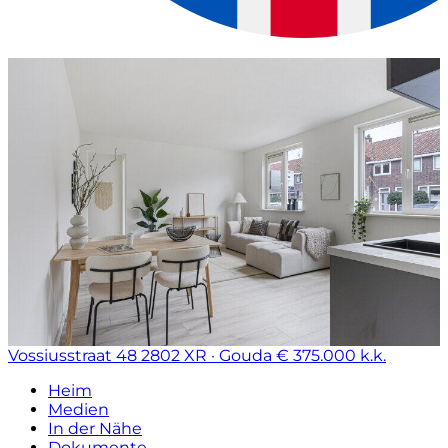
Vossiusstraat 48
2802 XR · Gouda
€ 375.000 k.k.
Heim
Medien
In der Nähe
Dokumente