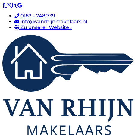
0182 – 748 739
info@vanrhijnmakelaars.nl
Zu unserer Website ›