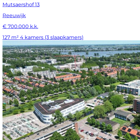
Mutsaershof 13
Reeuwijk
€ 700.000 k.k.
127 m²
4 kamers (3 slaapkamers)