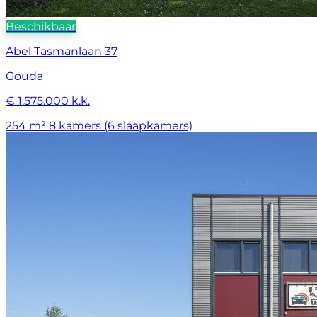
Beschikbaar
Abel Tasmanlaan 37
Gouda
€ 1.575.000 k.k.
254 m²
8 kamers (6 slaapkamers)