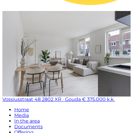
Vossiusstraat 48
2802 XR · Gouda
€ 375.000 k.k.
Home
Media
In the area
Documents
Offering