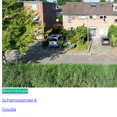
Beschikbaar
Scharroosingel 6
Gouda