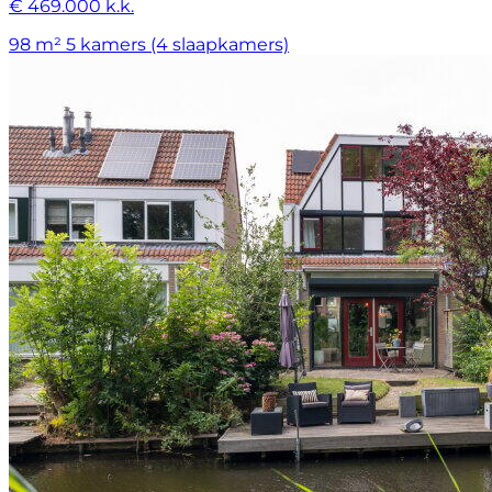
€ 469.000 k.k.
98 m²
5 kamers (4 slaapkamers)