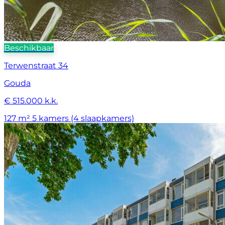
Beschikbaar
Terwenstraat 34
Gouda
€ 515.000 k.k.
127 m²
5 kamers (4 slaapkamers)