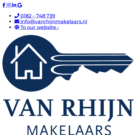
0182 – 748 739
info@vanrhijnmakelaars.nl
To our website ›