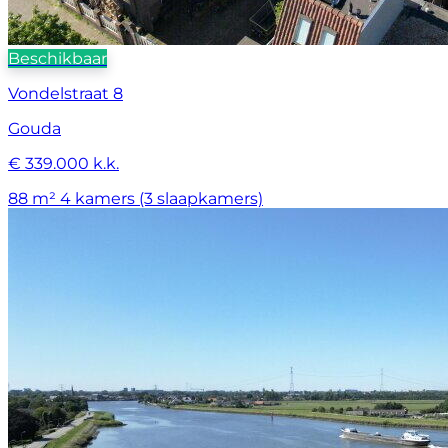
Beschikbaar
Vondelstraat 8
Gouda
€ 339.000 k.k.
88 m²
4 kamers (3 slaapkamers)