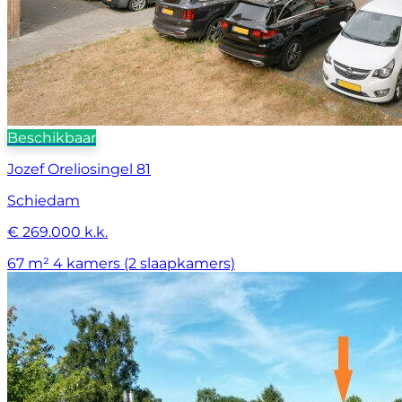
Beschikbaar
Jozef Oreliosingel 81
Schiedam
€ 269.000 k.k.
67 m²
4 kamers (2 slaapkamers)