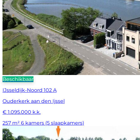
Beschikbaar
IJsseldijk-Noord 102 A
Ouderkerk aan den Ijssel
€ 1.095.000 k.k.
257 m²
6 kamers (5 slaapkamers)